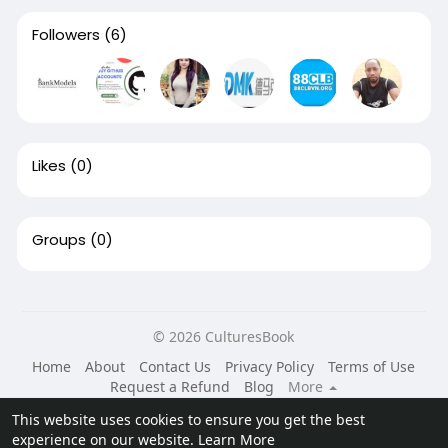
Followers
(6)
Likes
(0)
Groups
(0)
© 2026 CulturesBook
Home
About
Contact Us
Privacy Policy
Terms of Use
Request a Refund
Blog
More
Language
This website uses cookies to ensure you get the best
experience on our website.
Learn More