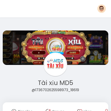
Tài xỉu MD5
@1736702625598973_18619