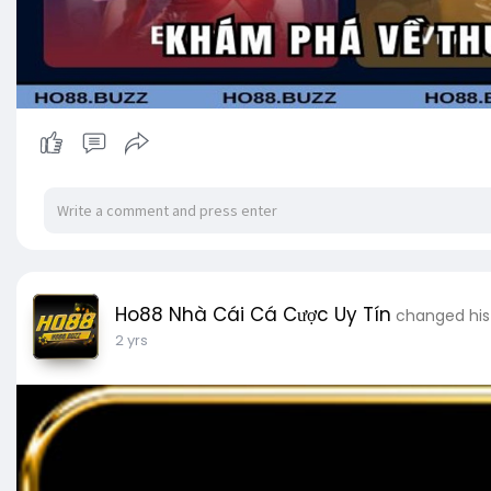
Ho88 Nhà Cái Cá Cược Uy Tín
changed his 
2 yrs