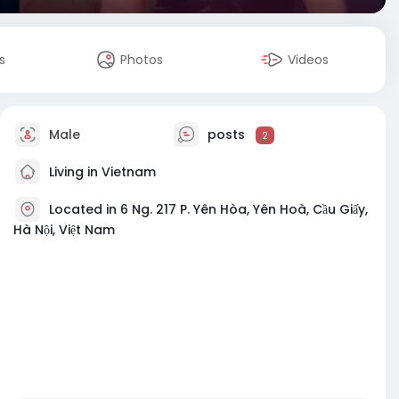
s
Photos
Videos
Male
posts
2
Living in Vietnam
Located in 6 Ng. 217 P. Yên Hòa, Yên Hoà, Cầu Giấy,
Hà Nội, Việt Nam