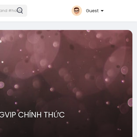
Guest
GVIP CHÍNH THỨC