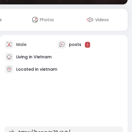
s
Photos
Videos
Male
posts
1
Living in Vietnam
Located in vietnam