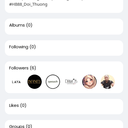
#HB88_Doi_Thuong
Albums
(0)
Following
(0)
Followers
(6)
Likes
(0)
Groups
(0)