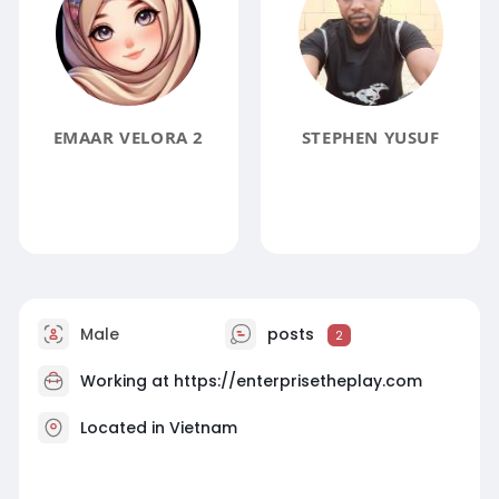
EMAAR VELORA 2
STEPHEN YUSUF
Male
posts
2
Working at https://enterprisetheplay.com
Located in Vietnam