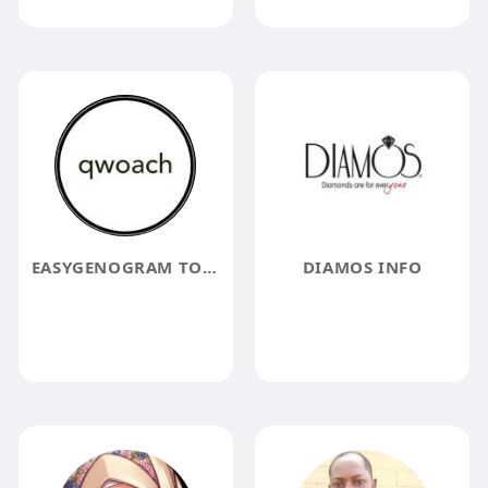
EASYGENOGRAM TOOL
DIAMOS INFO