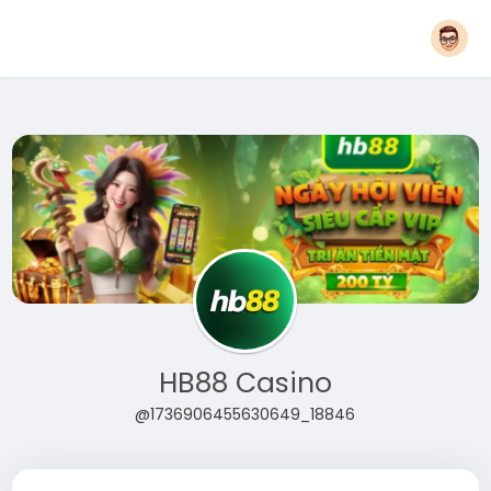
HB88 Casino
@1736906455630649_18846