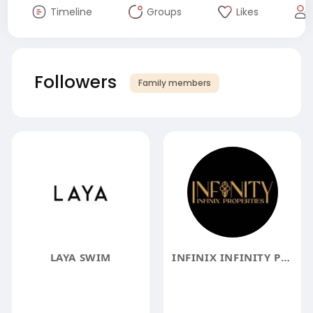
Timeline
Groups
Likes
Followers
Family members
LAYA SWIM
INFINIX INFINITY PROPERTY