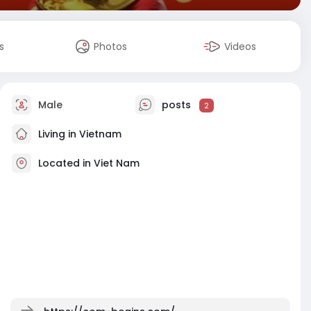
s
Photos
Videos
Male
posts
2
Living in Vietnam
Located in Viet Nam