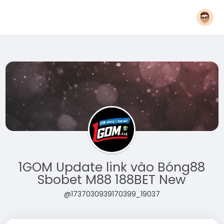
1GOM Update link vào Bóng88
Sbobet M88 188BET New
@1737030939170399_19037