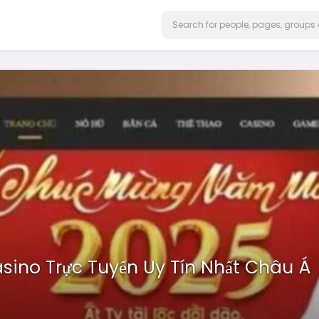
ino Trực Tuyến Uy Tín Nhất Châu Á