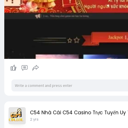
C54 Nhà Cái C54 Casino Trực Tuyến Uy 
2 yrs