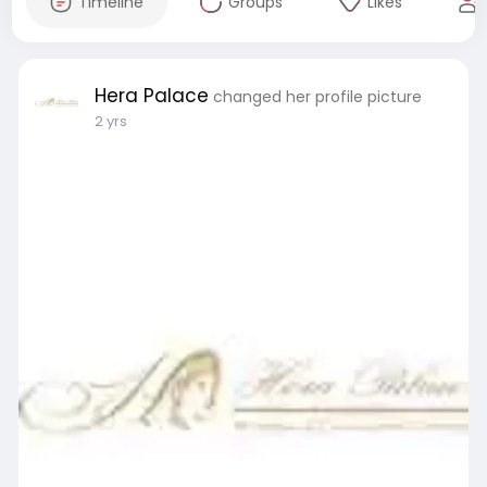
Timeline
Groups
Likes
Hera Palace
changed her profile picture
2 yrs