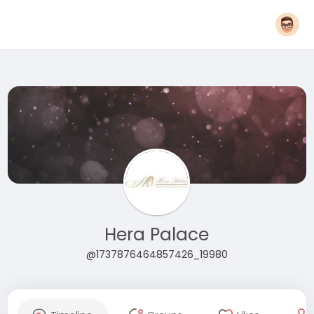
Hera Palace
@1737876464857426_19980