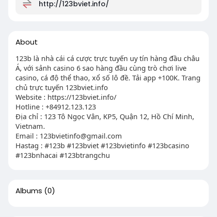
http://123bviet.info/
About
123b là nhà cái cá cược trực tuyến uy tín hàng đầu châu
Á, với sảnh casino 6 sao hàng đầu cùng trò chơi live
casino, cá độ thể thao, xổ số lô đề. Tải app +100K. Trang
chủ trực tuyến 123bviet.info
Website : https://123bviet.info/
Hotline : +84912.123.123
Địa chỉ : 123 Tô Ngọc Vân, KP5, Quận 12, Hồ Chí Minh,
Vietnam.
Email :
123bvietinfo@gmail.com
Hastag : #123b #123bviet #123bvietinfo #123bcasino
#123bnhacai #123btrangchu
Albums
(0)