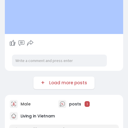
Load more posts
Male
posts
1
Living in Vietnam