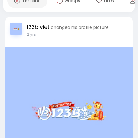
Timeline
Groups
Likes
123b viet
changed his profile picture
2 yrs