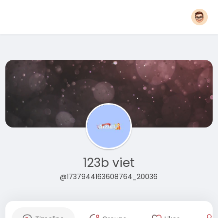
123b viet
@1737944163608764_20036