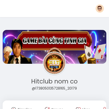
Hitclub nom co
@1738050135728165_20179