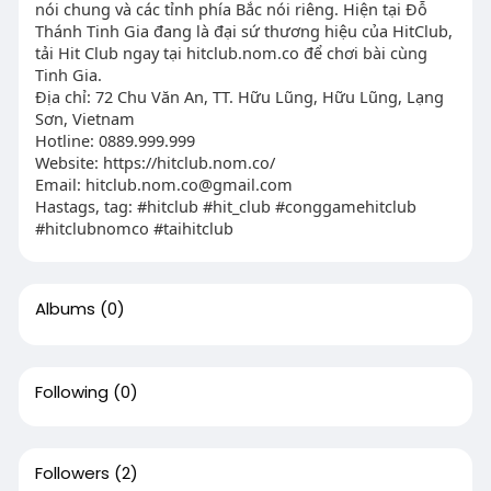
nói chung và các tỉnh phía Bắc nói riêng. Hiện tại Đỗ
Thánh Tinh Gia đang là đại sứ thương hiệu của HitClub,
tải Hit Club ngay tại hitclub.nom.co để chơi bài cùng
Tinh Gia.
Địa chỉ: 72 Chu Văn An, TT. Hữu Lũng, Hữu Lũng, Lạng
Sơn, Vietnam
Hotline: 0889.999.999
Website: https://hitclub.nom.co/
Email:
hitclub.nom.co@gmail.com
Hastags, tag: #hitclub #hit_club #conggamehitclub
#hitclubnomco #taihitclub
Albums
(0)
Following
(0)
Followers
(2)