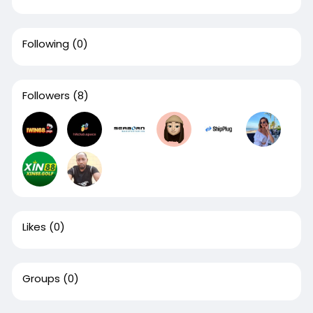
Following
(0)
Followers
(8)
Likes
(0)
Groups
(0)