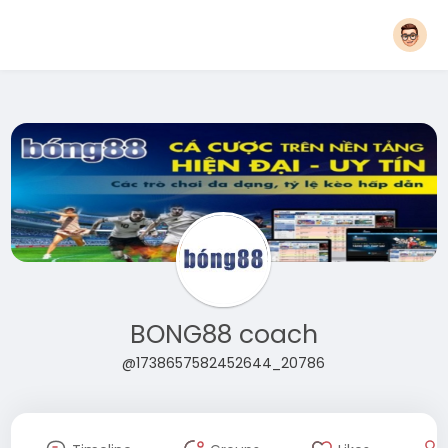
BONG88 coach
@1738657582452644_20786