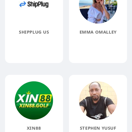
SHIPPLUG US
EMMA OMALLEY
XIN88
STEPHEN YUSUF