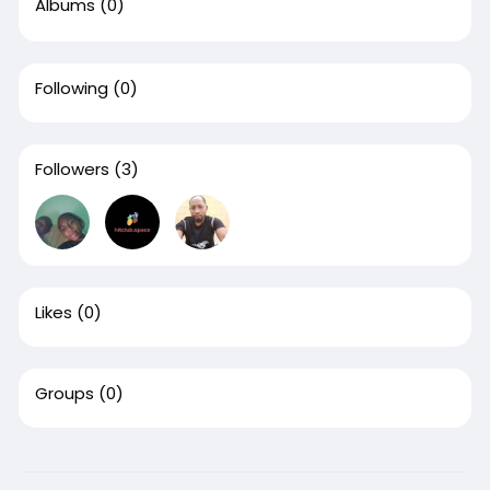
Albums
(0)
Following
(0)
Followers
(3)
Likes
(0)
Groups
(0)