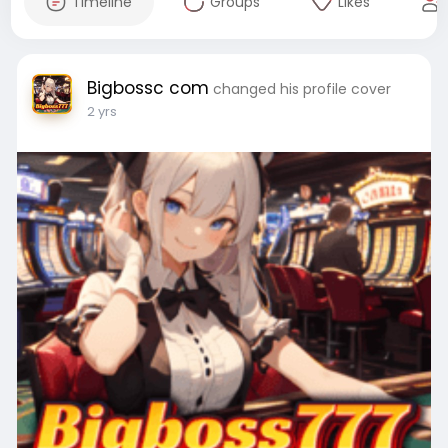
Timeline
Groups
Likes
Bigbossc com
changed his profile cover
2 yrs