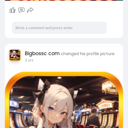
Bigbossc com
changed his profile picture
2 yrs