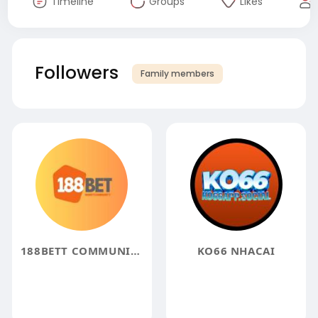
Timeline
Groups
Likes
Followers
Family members
188BETT COMMUNITY
KO66 NHACAI