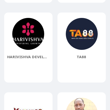
HARIVISHVA DEVELOPERS
TA88