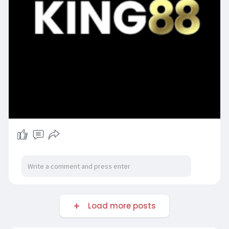
Load more posts