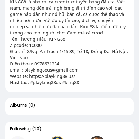
KING88 là nhà cái cá cược trực tuyến hàng đầu tại Việt
Nam, mang đến trải nghiệm giải trí đỉnh cao với loạt
game hấp dẫn như nổ hũ, bắn cá, cá cược thể thao và
nhiều hơn nữa. Với độ uy tín cao, dịch vụ chuyên
nghiệp và nhiều ưu đãi hấp dẫn, King88 là điểm đến lý
tưởng cho mọi người chơi đam mê cá cược!
Tên Thương Hiệu: KING88
Zipcode: 10000
Địa chỉ: 8/Ng. An Trạch 1/15 39, Tổ 18, Đống Đa, Hà Nội,
Việt Nam
Điện thoại: 0978631234
Email:
playking88us@gmail.com
Website: https://playking88.us/
Hashtag: #playking88us #king88
Albums
(0)
Following
(20)