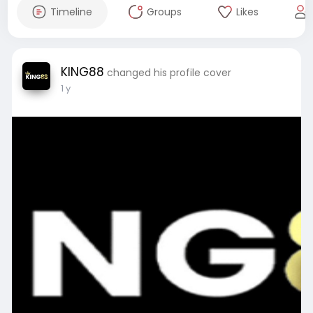
Timeline
Groups
Likes
KING88
changed his profile cover
1 y