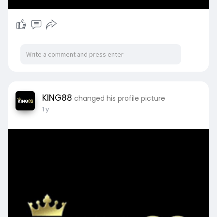
KING88
changed his profile picture
1 y