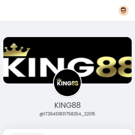
KING88
@1739451831758254_22015