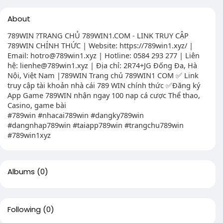
About
789WIN ?️TRANG CHỦ 789WIN1.COM - LINK TRUY CẬP
789WIN CHÍNH THỨC | Website: https://789win1.xyz/ |
Email:
hotro@789win1.xyz
| Hotline: 0584 293 277 | Liên
hệ:
lienhe@789win1.xyz
| Địa chỉ: 2R74+JG Đống Đa, Hà
Nội, Việt Nam |789WIN Trang chủ 789WIN1 COM ✅ Link
truy cập tài khoản nhà cái 789 WIN chính thức ✅Đăng ký
App Game 789WIN nhận ngay 100 nạp cá cược Thể thao,
Casino, game bài
#789win #nhacai789win #dangky789win
#dangnhap789win #taiapp789win #trangchu789win
#789win1xyz
Albums
(0)
Following
(0)