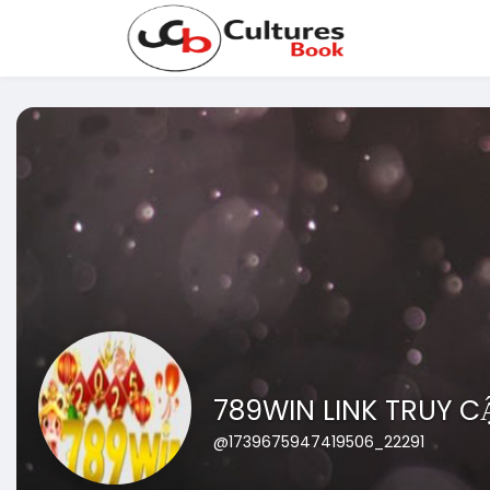
789WIN LINK TRUY 
@1739675947419506_22291