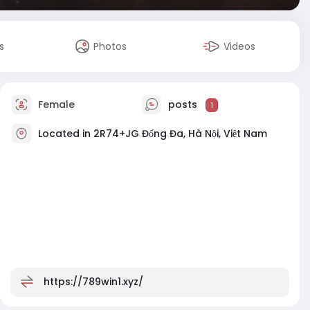
s
Photos
Videos
Female
posts
1
Located in 2R74+JG Đống Đa, Hà Nội, Việt Nam
https://789win1.xyz/