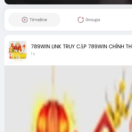
Timeline
Groups
789WIN LINK TRUY CẬP 789WIN CHÍNH T
1 y