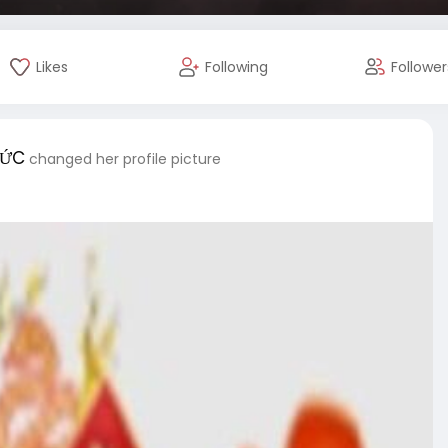
Likes
Following
Follower
HỨC
changed her profile picture