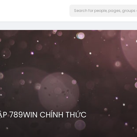
CẬP 789WIN CHÍNH THỨC