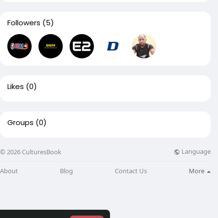
Followers
(5)
Likes
(0)
Groups
(0)
Language
© 2026 CulturesBook
About
Blog
Contact Us
More