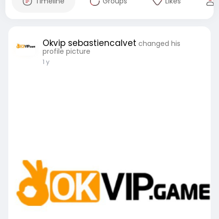
Timeline
Groups
Likes
Okvip sebastiencalvet
changed his
profile picture
1 y