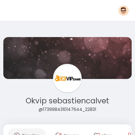
Okvip sebastiencalvet
@1739984310147644_22831