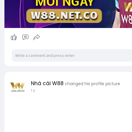
Nhà cái W88
changed his profile picture
1 y