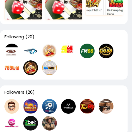
Following
(20)
Followers
(26)