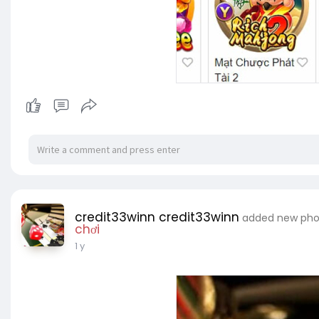
credit33winn credit33winn
added new pho
chơi
1 y