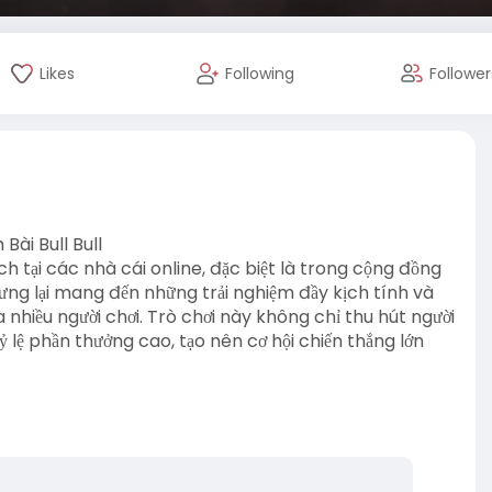
Likes
Following
Follower
Bài Bull Bull
ch tại các nhà cái online, đặc biệt là trong cộng đồng
ưng lại mang đến những trải nghiệm đầy kịch tính và
a nhiều người chơi. Trò chơi này không chỉ thu hút người
ỷ lệ phần thưởng cao, tạo nên cơ hội chiến thắng lớn