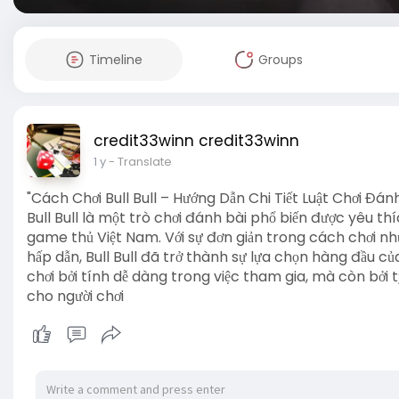
Timeline
Groups
credit33winn credit33winn
1 y
- Translate
"Cách Chơi Bull Bull – Hướng Dẫn Chi Tiết Luật Chơi Đánh 
Bull Bull là một trò chơi đánh bài phổ biến được yêu thí
game thủ Việt Nam. Với sự đơn giản trong cách chơi nh
hấp dẫn, Bull Bull đã trở thành sự lựa chọn hàng đầu củ
chơi bởi tính dễ dàng trong việc tham gia, mà còn bởi t
cho người chơi