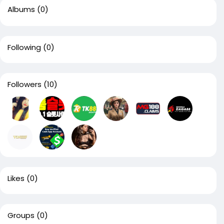
Albums
(0)
Following
(0)
Followers
(10)
Likes
(0)
Groups
(0)