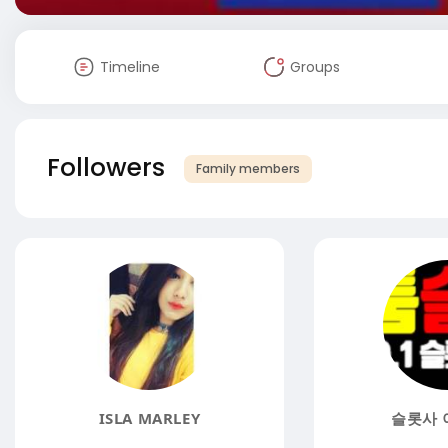
Timeline
Groups
Followers
Family members
ISLA MARLEY
슬롯사 