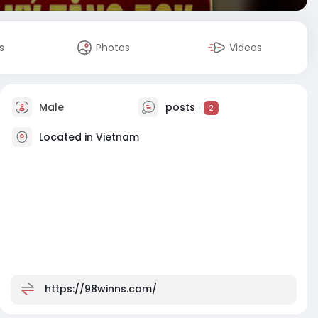
s
Photos
Videos
Male
posts
2
Located in Vietnam
https://98winns.com/