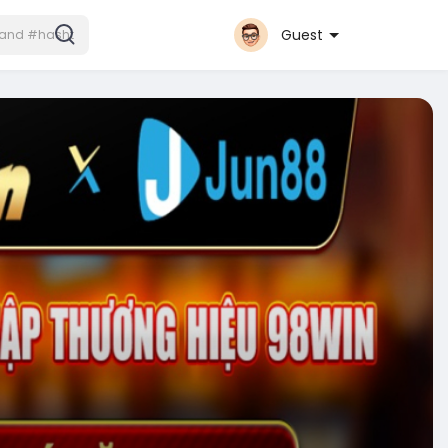
Guest