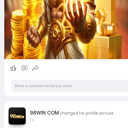
98WIN COM
changed his profile picture
1 y