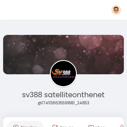
sv388 satelliteonthenet
@1741136635591881_24853