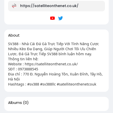
https://satelliteonthenet.co.uk/
About
SV388 - Nhà Cái Đá Gà Trực Tiếp Với Tính Năng Cược
Nhiều Kèo Đa Dạng, Giúp Người Chơi Tối Ưu Chiến
Lược. Đá Gà Trực Tiếp SV388 bình luận hôm nay.
Thông tin liên hệ:
Website : https://satelliteonthenet.co.uk/
SĐT : 0973888545
Địa chỉ : 770 Đ. Nguyễn Hoàng Tôn, Xuân Đỉnh, Tây Hồ,
Hà Nội
Hashtags : #sv388 #sv388llc #satelliteonthenetcouk
Albums
(0)