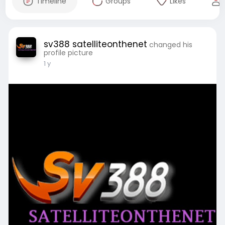
Timeline
Groups
Likes
sv388 satelliteonthenet
changed his
profile picture
1 y