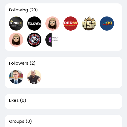
Following
(20)
Followers
(2)
Likes
(0)
Groups
(0)