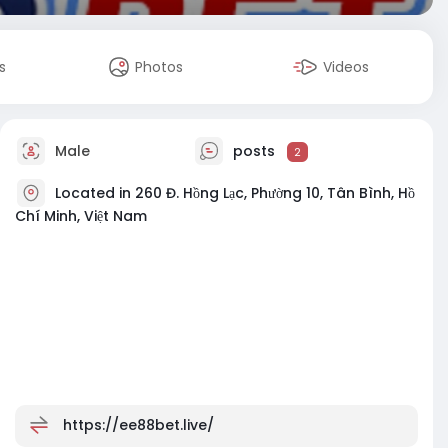
s
Photos
Videos
Male
posts
2
Located in 260 Đ. Hồng Lạc, Phường 10, Tân Bình, Hồ
Chí Minh, Việt Nam
https://ee88bet.live/