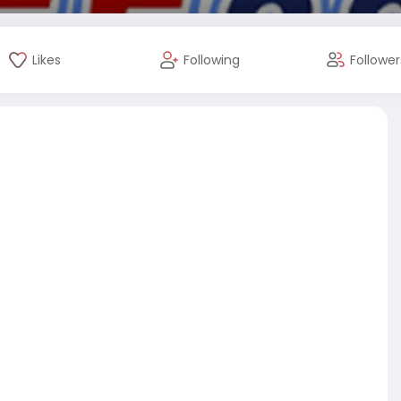
Likes
Following
Follower