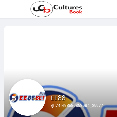
EE88
@1741498586858694_25577