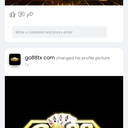
go88tx com
changed his profile picture
1 y