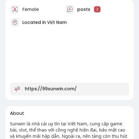
Female
posts
2
Located in Việt Nam
https://99sunwin.com/
About
Sunwin là nhà cái uy tín tại Việt Nam, cung cấp game
bài, slot, thể thao với công nghệ hiện đại, bảo mật cao
và khuyến mãi hấp dẫn. Ngoài ra, nền tảng còn thu hút