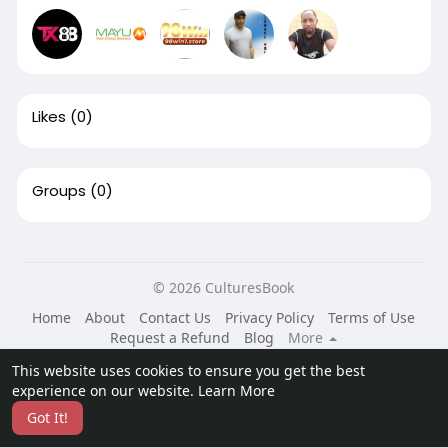
Likes
(0)
Groups
(0)
© 2026 CulturesBook
Home
About
Contact Us
Privacy Policy
Terms of Use
Request a Refund
Blog
More
Language
This website uses cookies to ensure you get the best
experience on our website.
Learn More
Got It!