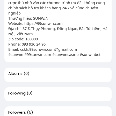
cược thủ nhờ vào các chương trình ưu đãi khủng cùng
chính sách hỗ trợ khách hàng 24/7 vô cùng chuyên
nghiệp
Thương hiệu: SUNWIN
Website: https://99sunwin.com
Địa chỉ: 87 Đ.Thụy Phương, Đông Ngạc, Bắc Từ Liêm, Hà
Nội, Việt Nam
Zip code: 100000
Phone: 093 936 24 96
Email:
cskh.99sunwin.com@gmail.com
#sunwin #99sunwincom #sunwincasino #sunwinbet
Albums
(0)
Following
(0)
Followers
(5)