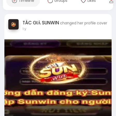
Timeline
Groups
Likes
TÁC GIẢ SUNWIN
changed her profile cover
1 y