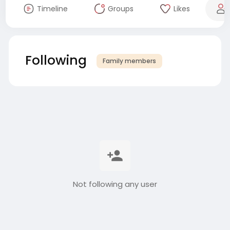
Timeline
Groups
Likes
Following
Family members
Not following any user