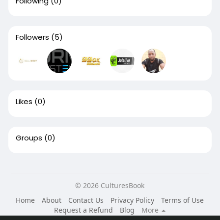
Following
(0)
Followers
(5)
Likes
(0)
Groups
(0)
© 2026 CulturesBook
Home
About
Contact Us
Privacy Policy
Terms of Use
Request a Refund
Blog
More