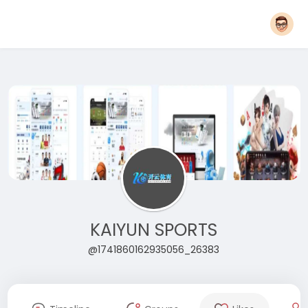
KAIYUN SPORTS
@1741860162935056_26383