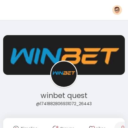
winbet quest
@1741882806931072_26443