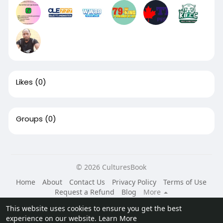
Likes
(0)
Groups
(0)
© 2026 CulturesBook
Home
About
Contact Us
Privacy Policy
Terms of Use
Request a Refund
Blog
More
Language
This website uses cookies to ensure you get the best
experience on our website.
Learn More