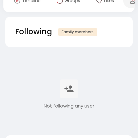
Timeline
Groups
Likes
Following
Family members
Not following any user