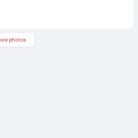
ore photos