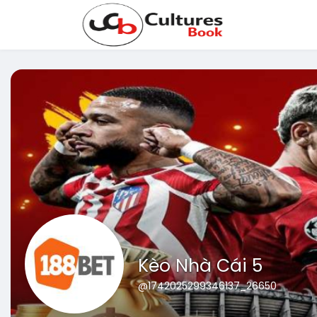
Kèo Nhà Cái 5
@1742025299346137_26650