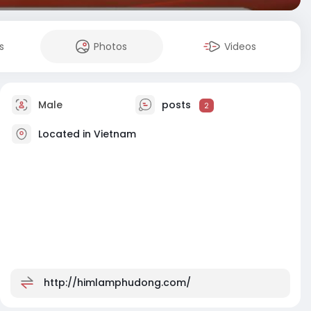
s
Photos
Videos
Male
posts
2
Located in Vietnam
http://himlamphudong.com/