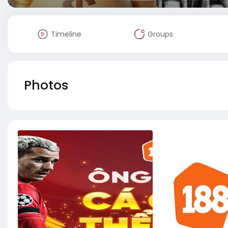
Timeline
Groups
Photos