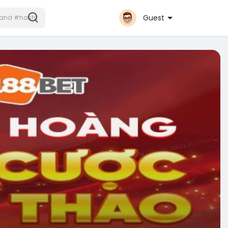
Guest