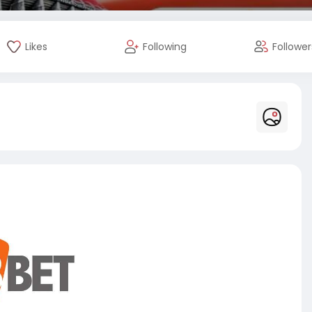
Likes
Following
Follower