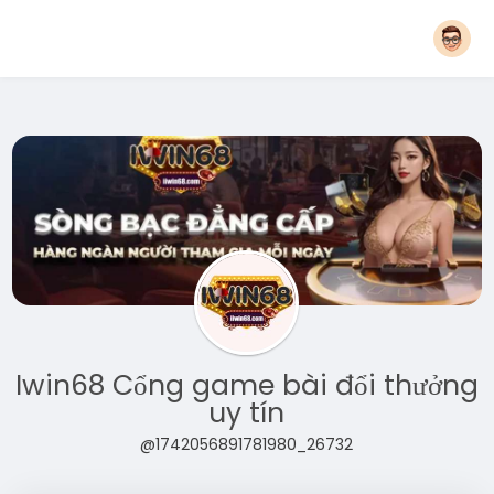
Iwin68 Cổng game bài đổi thưởng
uy tín
@1742056891781980_26732