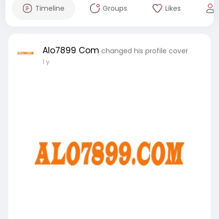
Timeline
Groups
Likes
Alo7899 Com
changed his profile cover
1 y