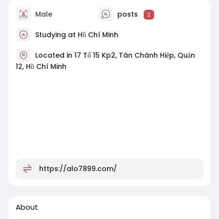
Male
posts
2
Studying at Hồ Chí Minh
Located in 17 Tổ 15 Kp2, Tân Chánh Hiệp, Quận
12, Hồ Chí Minh
https://alo7899.com/
About