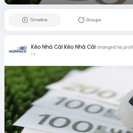
Timeline
Groups
Kèo Nhà Cái Kèo Nhà Cái
changed his profi
1 y