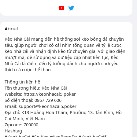
About
Kèo Nhà Cái mang đến hệ thống soi kèo bóng đá chuyên
sâu, giúp người chơi có cái nhìn tổng quan về tỷ lệ cược,
kèo nhà cái và nhận định kèo từ chuyên gia. Với giao diện
mượt mà, dễ sử dụng và dữ liệu cập nhật liên tục, Kèo
Nhà Cái là điểm đến lý tưởng dành cho người chơi yêu
thích cá cược thể thao.
Thông tin liên hệ
Tên thương hiệu: Kèo Nhà Cái
Website: https://keonhacai5.poker
Số điện thoại: 0867 729 606
Email:
support@keonhacai5.poker
Địa chỉ: K13 Hoàng Hoa Thám, Phường 13, Tân Bình, Hồ
Chí Minh, Việt Nam
Zipcode: 700000
Hashtag
#KeoNhaCai #SoiKeo #KeoBongDa #KeoNhaCai5