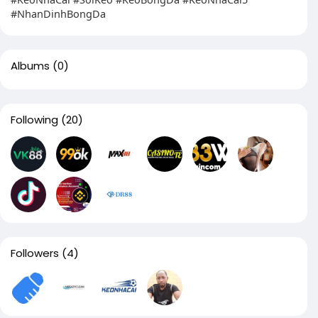
#NhanDinhBongDa
Albums
(0)
Following
(20)
Followers
(4)