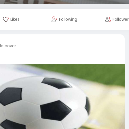
Likes
Following
Follower
le cover