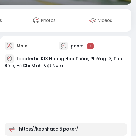
s
Photos
Videos
Male
posts
2
Located in K13 Hoàng Hoa Thám, Phường 13, Tân
Bình, Hồ Chí Minh, Việt Nam
https://keonhacai5.poker/