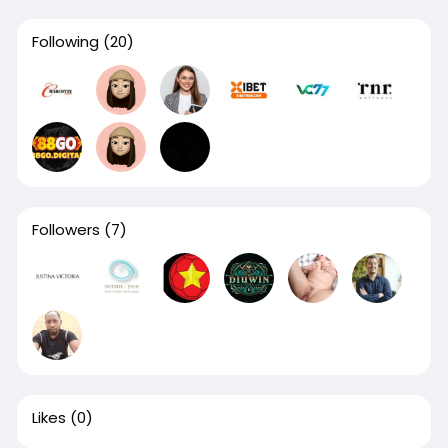
Following
(20)
Followers
(7)
Likes
(0)