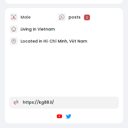
Male
posts
2
Living in Vietnam
Located in Hồ Chí Minh, Việt Nam
https://kg88.li/