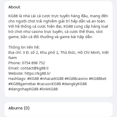
About
KG88 là nhà cái cá cược trực tuyến hàng đầu, mang đến
cho người chơi trải nghiệm giải trí hấp dẫn và an toàn.
Với hệ thống cá cược hiện đại, KG88 cung cấp hàng loạt
trò chơi như casino trực tuyến, cá cược thể thao, slot
game, bắn cá đổi thưởng và game bài hấp dẫn.
Thông tin liên hệ:
Địa chỉ: 3 Đ. số 2, Khu phố 2, Thủ Đức, Hồ Chí Minh, Việt
Nam
Phone: 0754 898 752
Email:
contact@kg88.li
Website: https://kg88.li/
Hashtags: #KG88 #nhacaiKG88 #KG88casino #KG88bet
#KG88gamebai #cacuocKG88 #dangkyKG88
#dangnhapKG88 #linkKG88
Albums
(0)