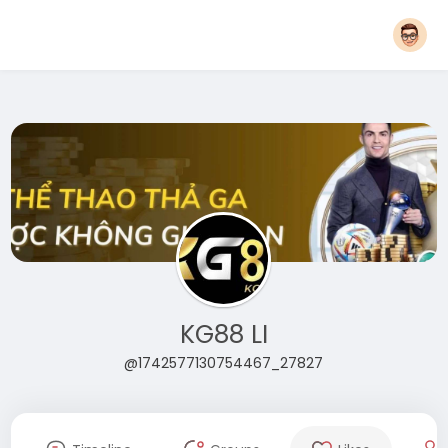
KG88 LI
@1742577130754467_27827