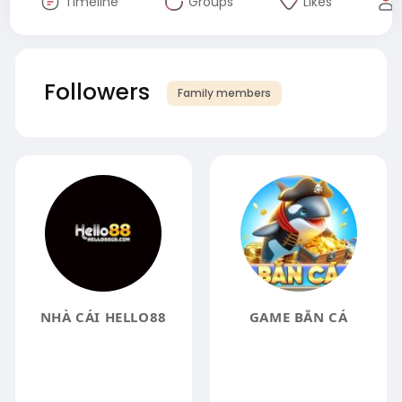
Timeline
Groups
Likes
Followers
Family members
NHÀ CÁI HELLO88
GAME BẮN CÁ