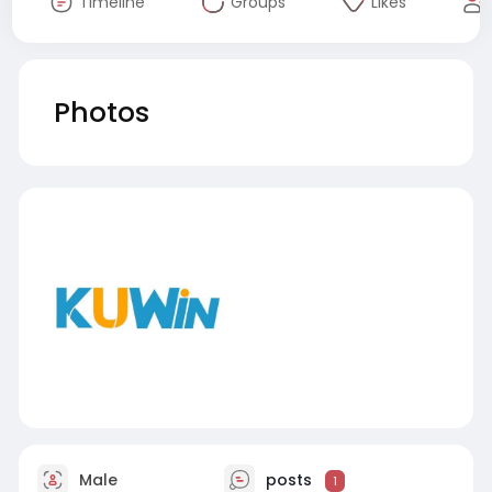
Timeline
Groups
Likes
Photos
Male
posts
1