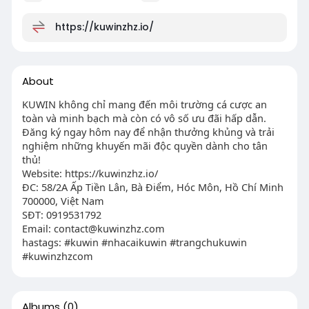
https://kuwinzhz.io/
About
KUWIN không chỉ mang đến môi trường cá cược an
toàn và minh bạch mà còn có vô số ưu đãi hấp dẫn.
Đăng ký ngay hôm nay để nhận thưởng khủng và trải
nghiệm những khuyến mãi độc quyền dành cho tân
thủ!
Website: https://kuwinzhz.io/
ĐC: 58/2A Ấp Tiền Lân, Bà Điểm, Hóc Môn, Hồ Chí Minh
700000, Việt Nam
SĐT: 0919531792
Email:
contact@kuwinzhz.com
hastags: #kuwin #nhacaikuwin #trangchukuwin
#kuwinzhzcom
Albums
(0)