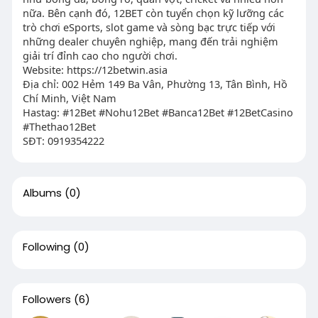
nữa. Bên cạnh đó, 12BET còn tuyển chọn kỹ lưỡng các
trò chơi eSports, slot game và sòng bạc trực tiếp với
những dealer chuyên nghiệp, mang đến trải nghiệm
giải trí đỉnh cao cho người chơi.
Website: https://12betwin.asia
Địa chỉ: 002 Hẻm 149 Ba Vân, Phường 13, Tân Bình, Hồ
Chí Minh, Việt Nam
Hastag: #12Bet #Nohu12Bet #Banca12Bet #12BetCasino
#Thethao12Bet
SĐT: 0919354222
Albums
(0)
Following
(0)
Followers
(6)