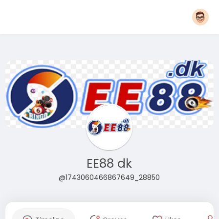
EE88 dk
@1743060466867649_28850