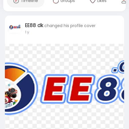
Timeline
Groups
Likes
EE88 dk
changed his profile cover
1 y