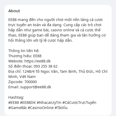
About
EE88 mang đến cho người chơi một nền tảng cá cược
trực tuyến an toàn và đa dạng. Cung cấp các trò chơi
hấp dẫn như game bài, casino online và cá cược thể
thao, EE88 giúp bạn dễ dàng tham gia và tận hưởng cơ
hội thắng lớn với tỷ lệ cược hấp dẫn.
Thông tin liên hệ:
Thương hiệu: EE88
Website: https://ee88.dk
Số điện thoại: 093 255 38 62
Địa chỉ: 124B/4 Tô Ngọc Vân, Tam Binh, Thủ Đức, Hồ Chí
Minh, Việt Nam
Zipcode: 700000
Email:
support@ee88.dk
Hashtag:
#EE88 #EE88DK #NhacaiUyTin #CáCượcTrựcTuyến
#GameBài #CasinoOnline #TàiXỉu