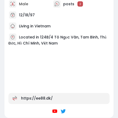
Male
posts
2
12/18/97
Living in Vietnam
Located in 124B/4 Tô Ngọc Vân, Tam Binh, Thủ
Đức, Hồ Chí Minh, Việt Nam
https://ee88.dk/