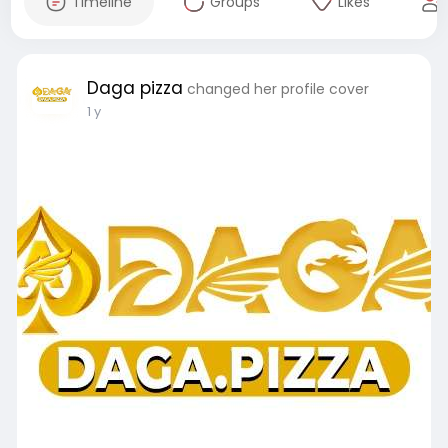
Timeline
Groups
Likes
Daga pizza
changed her profile cover
1 y