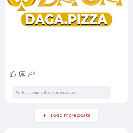
Load more posts