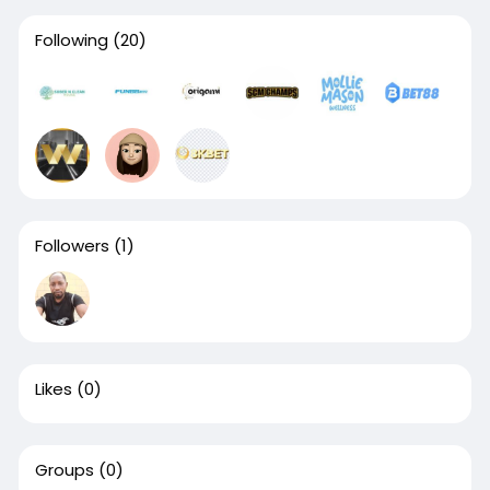
Following
(20)
Followers
(1)
Likes
(0)
Groups
(0)