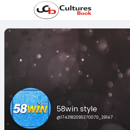
58win style
@1743182095370070_29147