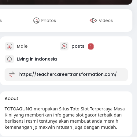
s
Photos
Videos
Male
posts
1
Living in Indonesia
https://teachercareertransformation.com/
About
TOTOAGUNG merupakan Situs Toto Slot Terpercaya Masa
Kini yang memberikan info game slot gacor terbaik dan
berlisensi resmi tentunya akan membuat anda meraih
kemenangan Jp maxwin ratusan juga dengan mudah.