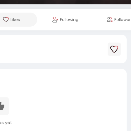
Likes
Following
Follower
es yet