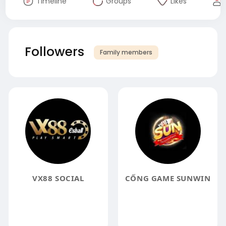
Timeline
Groups
Likes
Followers
Family members
VX88 SOCIAL
CỔNG GAME SUNWIN