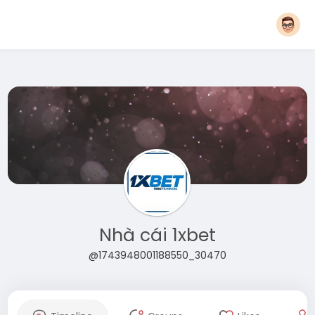
Nhà cái 1xbet
@1743948001188550_30470