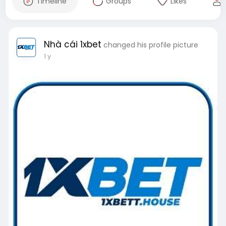
Timeline
Groups
Likes
Nhà cái 1xbet
changed his profile picture
1 y