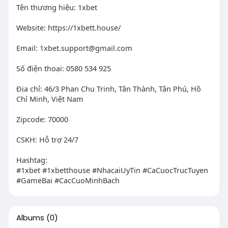
Tên thương hiệu: 1xbet
Website: https://1xbett.house/
Email:
1xbet.support@gmail.com
Số điện thoại: 0580 534 925
Địa chỉ: 46/3 Phan Chu Trinh, Tân Thành, Tân Phú, Hồ
Chí Minh, Việt Nam
Zipcode: 70000
CSKH: Hỗ trợ 24/7
Hashtag:
#1xbet #1xbetthouse #NhacaiUyTin #CaCuocTrucTuyen
#GameBai #CacCuoMinhBach
Albums
(0)