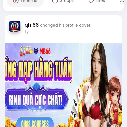
Timeline
Groups
Likes
qh 88
changed his profile cover
1 y