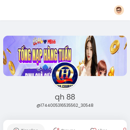
qh 88
@1744005316535562_30548