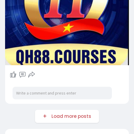
Load more posts