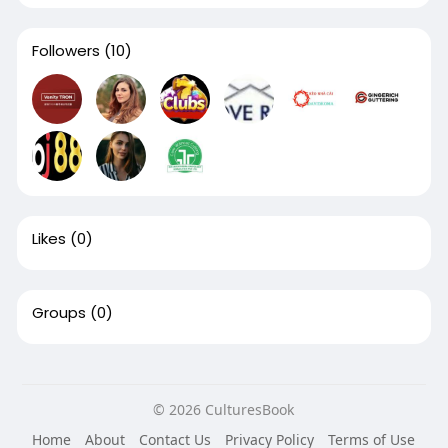
Followers
(10)
Likes
(0)
Groups
(0)
© 2026 CulturesBook
Home
About
Contact Us
Privacy Policy
Terms of Use