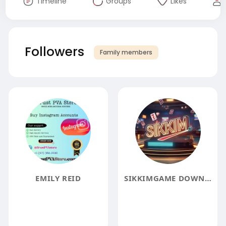
Timeline
Groups
Likes
Followers
Family members
EMILY REID
SIKKIMGAME DOWNLOAD