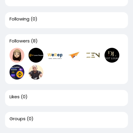
Following
(0)
Followers
(8)
Likes
(0)
Groups
(0)