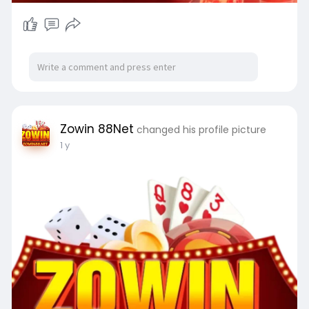
Zowin 88Net
changed his profile picture
1 y