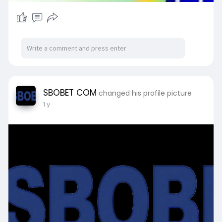
SBOBET COM
changed his profile picture
1 y