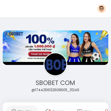
SBOBET COM
@1744256132608605_31246