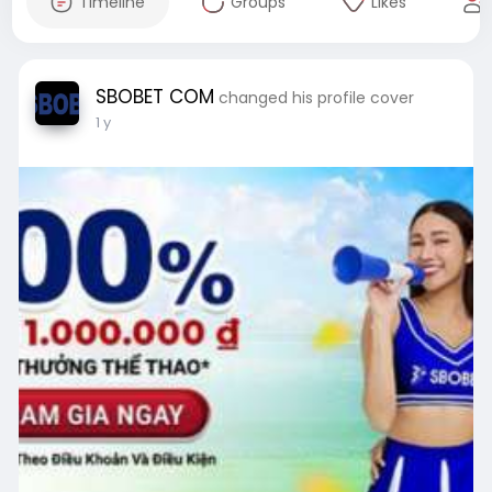
Timeline
Groups
Likes
SBOBET COM
changed his profile cover
1 y