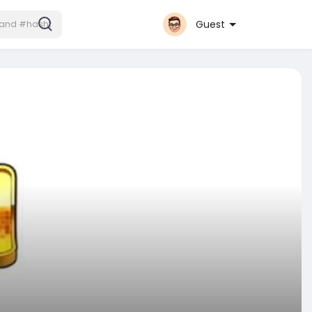
Guest