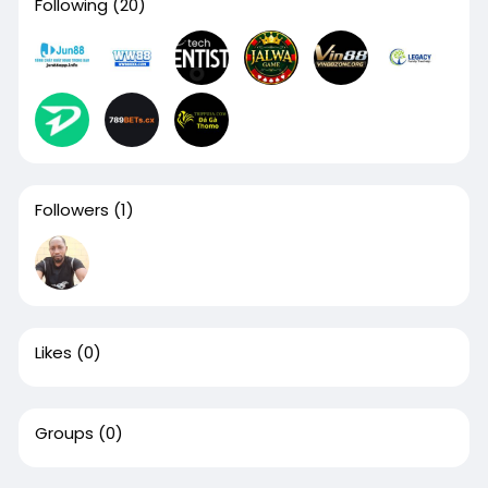
Following
(20)
Followers
(1)
Likes
(0)
Groups
(0)