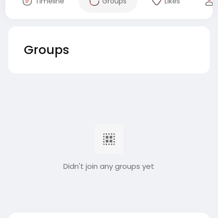
Timeline
Groups
Likes
Groups
Didn't join any groups yet