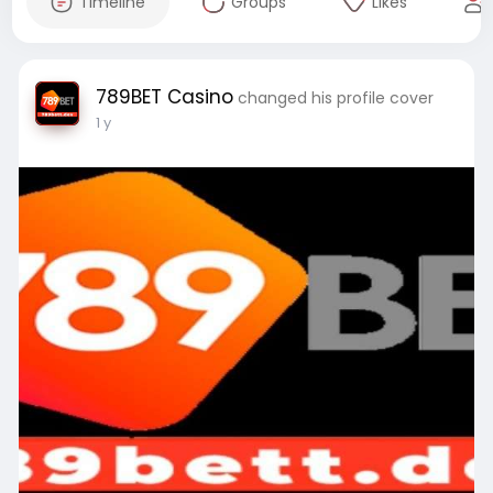
Timeline
Groups
Likes
789BET Casino
changed his profile cover
1 y