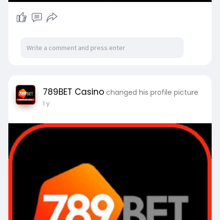
789BET Casino
changed his profile picture
1 y