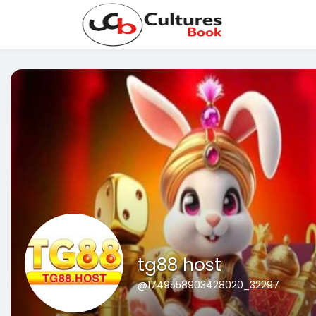
tg88 host
@1749558903428020_32297