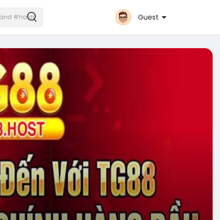
Guest