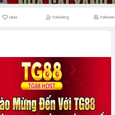
Likes
Following
Follower